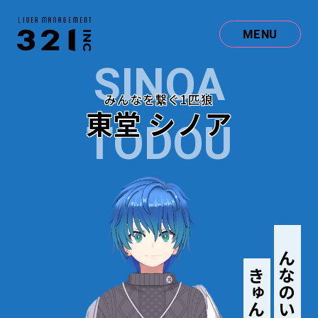
MENU
SINOA
みんなを繋ぐ1匹狼
東堂 シノア
TODOU
みんなのいいねに