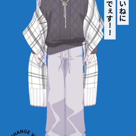
きゅんでぇす!!