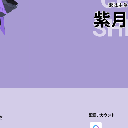
C
歌は主食
紫
SH
配信アカウント
き