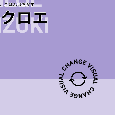
HLOE
、ごはんはおかず
月クロエ
IZUKI