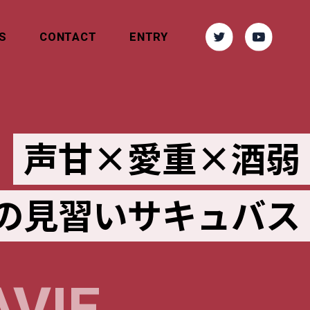
S
CONTACT
ENTRY
声甘×愛重×酒弱
の見習いサキュバス