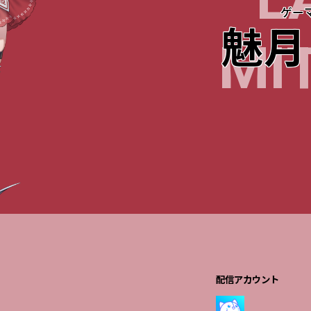
L
ゲー
魅月
MI
配信アカウント