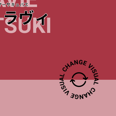
AVIE
マーサキュバス
 ラヴィ
TSUKI