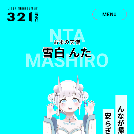
MENU
NTA
お米の天使
雪白 んた
MASHIRO
みんなが帰って来れる