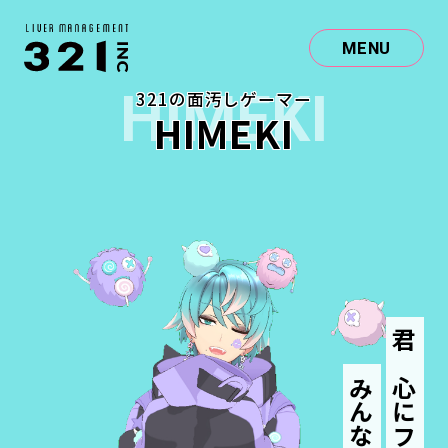
MENU
HIMEKI
321の面汚しゲーマー
HIMEKI